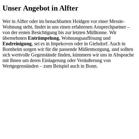
Häufigste Fragen zum Thema Messie
und Messie-Wohnung
Ab wann spricht man von einem Messie?
Nicht jede überladene Wohnung in Alfter ist gleichzustellen mit
einer Messie-Wohnung, auch wenn eine Entrümpelung in so einem
Fall notwendig ist.
Die Wohnung eines Messie ist hauptsächlich daran zu identifizieren,
dass im Wesentlichen unnützer Kram angehäuft wird. Dabei kann es
sich etwa um das Unvermögen handeln, Zeitungen zu beseitigen.
Stattdessen werden diese (zum Teil ordentlich gestapelt) nicht
weggeworfen. Aber grundsätzlich kann diese starke Sammelneigung
jede Art von Gegenstand betreffen. Es geschieht auch häufig, dass
etwa Zigarettenschachteln sich über Jahre in der Wohnung stapeln.
Ein Messie leidet unter einer Wertbeimessungsstörung, was
bedeutet, dass es ihm nicht möglich ist oder schwer fällt, den Wert
von Gegenständen zu beurteilen, und was für andere Menschen
wertlos ist, hat für sie einen übertriebenen Wert, so dass sie nicht
davon loskommen. Dies bedeutet, dass er körperlich dazu befähigt