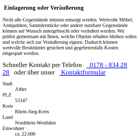
PLZ
53347
Kreis
Rhein-Sieg-Kreis
Land
Nordrhein-Westfalen
Einwohner
ca. 22.000
Unser Angebot in Alfter
Wer in Alfter oder im benachbarten Heidgen vor einer Messie-
Wohnung steht, findet in uns einen erfahrenen Ansprechpartner –
von der ersten Besichtigung bis zur letzten Mülltonne. Wir
übernehmen
Entrümpelung
, Wohnungsauflösung und
Endreinigung
, sei es in Impekoven oder in Gielsdorf. Auch in
Bornheim sorgen wir für die passende Müllentsorgung, und sollten
sich wertvolle Gegenstände finden, kümmern wir uns in Absprache
mit Ihnen um deren Einlagerung oder Veräußerung von
Wertgegenständen – zum Beispiel auch in Bonn.