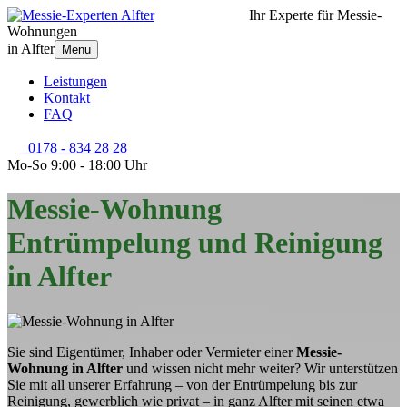
Ihr Experte für Messie-
Wohnungen
in Alfter
Menu
Leistungen
Kontakt
FAQ
0178 - 834 28 28
Mo-So 9:00 - 18:00 Uhr
Messie-Wohnung
Entrümpelung und Reinigung
in Alfter
Sie sind Eigentümer, Inhaber oder Vermieter einer
Messie-
Wohnung in Alfter
und wissen nicht mehr weiter? Wir unterstützen
Sie mit all unserer Erfahrung – von der Entrümpelung bis zur
Reinigung, gewerblich wie privat – in ganz Alfter mit seinen etwa