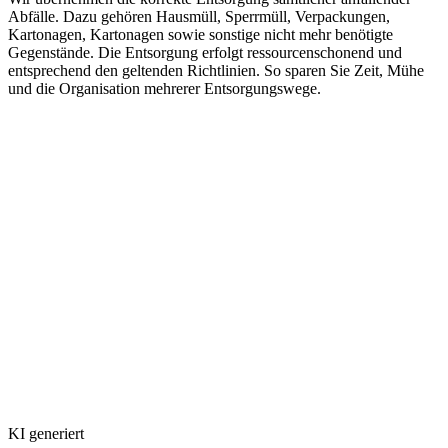
Abfälle. Dazu gehören Hausmüll, Sperrmüll, Verpackungen,
Kartonagen, Kartonagen sowie sonstige nicht mehr benötigte
Gegenstände. Die Entsorgung erfolgt ressourcenschonend und
entsprechend den geltenden Richtlinien. So sparen Sie Zeit, Mühe
und die Organisation mehrerer Entsorgungswege.
KI generiert
Einlagerung oder Veräußerung
Nicht alle Gegenstände müssen entsorgt werden. Wertvolle Möbel,
Antiquitäten, Sammlerstücke oder andere nutzbare Gegenstände
können auf Wunsch untergebracht oder veräußert werden. Wir
prüfen gemeinsam mit Ihnen, welche Objekte erhalten bleiben sollen
und welche sich zur Veräußerung eignen. Dadurch können
wertvolle Besitztümer gesichert und gegebenenfalls Kosten
eingespart werden.
Schneller Kontakt per Telefon
0178 - 834 28
28
oder über unser
Kontaktformular
Stadt
Alfter