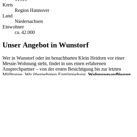
Kreis
Region Hannover
Land
Niedersachsen
Einwohner
ca. 42.000
Unser Angebot in Wunstorf
Wer in Wunstorf oder im benachbarten Klein Heidorn vor einer
Messie-Wohnung steht, findet in uns einen erfahrenen
Ansprechpartner – von der ersten Besichtigung bis zur letzten
Mülltonne. Wir übernehmen Entrümpelung,
Wohnungsauflösung
und Endreinigung, sei es in Steinhude oder in Bokeloh bei
Wunstorf. Auch in Haste bei Wunstorf sorgen wir für die passende
Müllentsorgung
, und sollten sich wertvolle Gegenstände finden,
kümmern wir uns in Absprache mit Ihnen um deren Einlagerung
oder Veräußerung von Wertgegenständen – zum Beispiel auch in
Hagenburg bei Wunstorf.
Häufigste Fragen zum Thema Messie