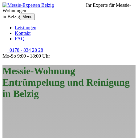
Ihr Experte für Messie-
Wohnungen
in Belzig
Menu
Leistungen
Kontakt
FAQ
0178 - 834 28 28
Mo-So 9:00 - 18:00 Uhr
Messie-Wohnung
Entrümpelung und Reinigung
in Belzig
Kommt Ihnen dieser Anblick daheim bekannt vor? Eine
Messie-
Wohnung in Belzig
ist offensichtlich erschreckend – aber kein
Grund aufzugeben. Wir übernehmen mit all unserer Erfahrung die
Entrümpelung und Reinigung, privat wie gewerblich, in ganz Belzig