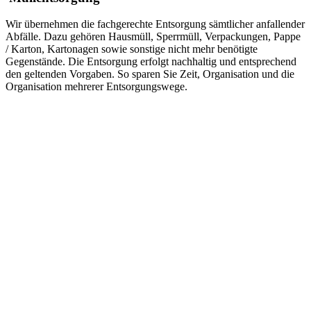
Wir übernehmen die fachgerechte Entsorgung sämtlicher anfallender
Abfälle. Dazu gehören Hausmüll, Sperrmüll, Verpackungen, Pappe
/ Karton, Kartonagen sowie sonstige nicht mehr benötigte
Gegenstände. Die Entsorgung erfolgt nachhaltig und entsprechend
den geltenden Vorgaben. So sparen Sie Zeit, Organisation und die
Organisation mehrerer Entsorgungswege.
KI generiert
Einlagerung oder Veräußerung
Nicht alle Gegenstände müssen entsorgt werden. Wertvolle Möbel,
Antiquitäten, Sammlerstücke oder andere nutzbare Gegenstände
können auf Wunsch eingelagert oder vermittelt werden. Wir prüfen
gemeinsam mit Ihnen, welche Objekte erhalten bleiben sollen und
welche sich zur Veräußerung eignen. Dadurch können wertvolle
Vermögenswerte gesichert und gegebenenfalls Kosten verringert
werden.
Schneller Kontakt per Telefon
0178 - 834 28
28
oder über unser
Kontaktformular