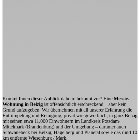
mit seinen etwa 11.000 Einwohnern im Landkreis Potsdam-
Mittelmark (Brandenburg) und der Umgebung – darunter auch
Schwanebeck bei Belzig, Hagelberg und Planetal sowie das rund 10
km entfernte Wiesenburg / Mark.
Sind Sie Angehöriger, Freund oder Freundin oder Betreuer eines
Messie in Belzig und müssen ihre / seine Wohnung entrümpeln
lassen? Auch in einer solchen Problemsituation können Sie gerne
Kontakt zu uns aufnehmen und das weitere Vorgehen mit uns
besprechen.
Wir behandeln Ihr Anliegen und arbeiten
stets diskret
!
Rufen Sie
uns an
, schreiben Sie uns per
Mail
oder über unser
Kontaktformular
für Belzig und wir klären alles weitere mit Ihnen - Erstellen Ihnen
ein Angebot, vereinbaren einen Termin und besprechen mit Ihnen
das komplette Prozedere der Entrümplung oder
Wohnungsauflösung.
Unsere Leistungen
Angebot erhalten