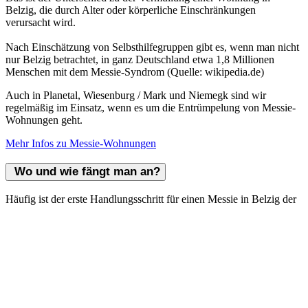
gesäubert an Sie übergeben werden kann.
Was passiert mit möglichen Wertgegenständen
oder Haustieren des Messies?
Die Auflösung einer Messie-Wohnung in Belzig verfolgt das Ziel,
die Wohnung hauptsächlich wieder in einen ordnungsgemäßen
Zustand zu versetzen. Oft finden sich in den Räumlichkeiten einer
Wohnungsauflösung auch Wertgegenstände oder zumindest
Objekte, die nicht nur für den Messie einen emotionalen Wert,
sondern auch einen wirtschaftlichen Wert besitzen.
Wir handeln stets mit größter Umsicht, um den Wert der
Gegenstände (Schmuckstücke, technische Geräte etc.) zu ermitteln
und mit Ihnen zu besprechen, wie damit weiter verfahren wird.
Auch Haustiere sind leider oft in einer stark verschmutzten
Wohnung zu finden. Wir sorgen selbstverständlich dafür, dass sich
um den oder die Tiere des Bewohners gekümmert wird und bringen
das Tier nach Einverständnis mit Ihnen und auf Wunsch zum
Beispiel zum Tierheim in der Nähe.
Wie diskret läuft die Entrümpelung ab? Merken es
Nachbarn etwas?